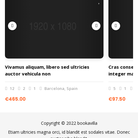
Vivamus aliquam, libero sed ultricies
Cras consect
auctor vehicula non
integer mass
12
2
1
Barcelona, Spain
5
1
1
€465.00
€97.50
Copyright © 2022 bookavilla
Etiam ultricies magna orci, id blandit est sodales vitae. Donec