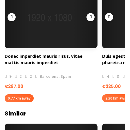
Donec imperdiet mauris risus, vitae
Duis egestas
mattis mauris imperdiet
pharetra ma
9
2
2
Barcelona, Spain
4
3
2
€297.00
€225.00
0.77 km away
2.30 km away
Similar